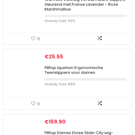
Geurend met Franse Lavendel – Roze
Marshmallow
Already Sold: 95%
0
€
25.55
Fitflop Iqushion Ergonomische
Teenslippers voor dames
Already Sold: 88%
0
€
159.90
Fitflop Dames Eloise Slide-City wig-