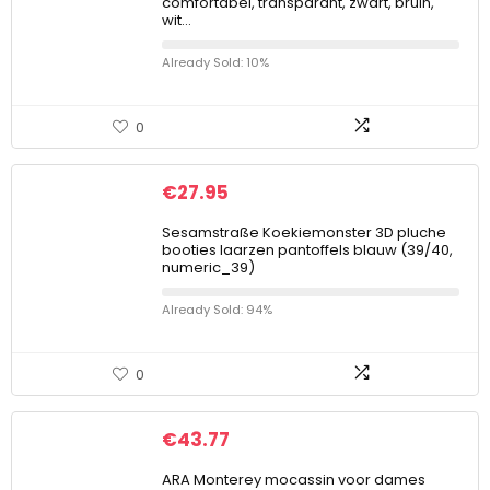
comfortabel, transparant, zwart, bruin,
wit…
Already Sold: 10%
0
€
27.95
Sesamstraße Koekiemonster 3D pluche
booties laarzen pantoffels blauw (39/40,
numeric_39)
Already Sold: 94%
0
€
43.77
ARA Monterey mocassin voor dames