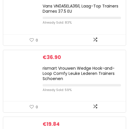
Vans VN0A5ELA36I1, Laag-Top Trainers
Dames 37.5 EU
Already Sold: 83%
0
€
36.90
rismart Vrouwen Wedge Hook-and-
Loop Comfy Leuke Lederen Trainers
Schoenen
Already Sold: 59%
0
€
19.84