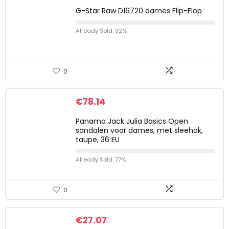
G-Star Raw D16720 dames Flip-Flop
Already Sold: 32%
0
€
78.14
Panama Jack Julia Basics Open
sandalen voor dames, met sleehak,
taupe, 36 EU
Already Sold: 77%
0
€
27.07