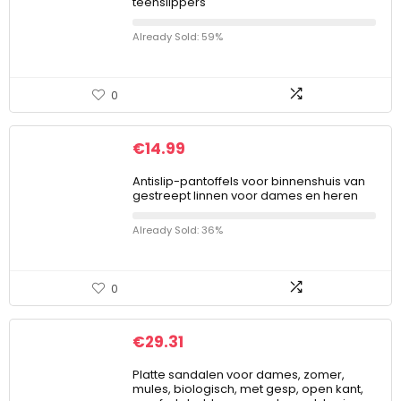
teenslippers
Already Sold: 59%
0
€
14.99
Antislip-pantoffels voor binnenshuis van
gestreept linnen voor dames en heren
Already Sold: 36%
0
€
29.31
Platte sandalen voor dames, zomer,
mules, biologisch, met gesp, open kant,