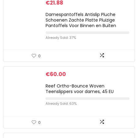
€
21.88
Damespantoffels Antislip Pluche
Schoenen Zachte Platte Pluizige
Pantoffels Voor Binnen en Buiten
Already Sold: 37%
0
€
60.00
Reef Ortho-Bounce Woven
Teenslippers voor dames, 45 EU
Already Sold: 63%
0