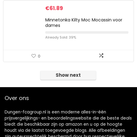
€
61.89
Minnetonka Kilty Moc Mocassin voor
dames
Already Sold: 39%
0
Show next
Over ons
Dungen-fcagroup.nl is een moderne alles-in-één
prijsvergelijkings- en beoordelingswebsite die de beste deals
biedt die beschikbaar zijn op amazon en u op de hoogte
houdt via de laatst toegevoegde blogs. Alle afbeeldingen
zijn auteursrechtelijk beschermd door hun respectievelijke