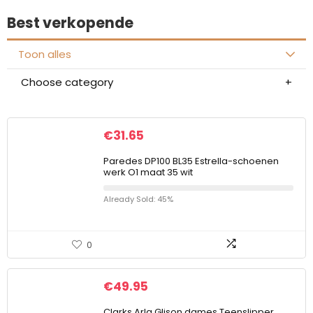
Best verkopende
Toon alles
Choose category
€
31.65
Paredes DP100 BL35 Estrella-schoenen
werk O1 maat 35 wit
Already Sold: 45%
0
€
49.95
Clarks Arla Glison dames Teenslipper