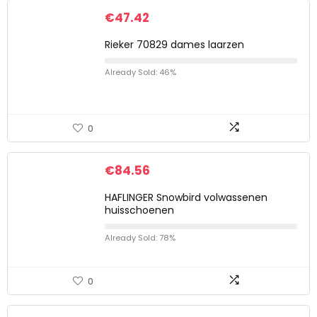
€
47.42
Rieker 70829 dames laarzen
Already Sold: 46%
0
€
84.56
HAFLINGER Snowbird volwassenen
huisschoenen
Already Sold: 78%
0