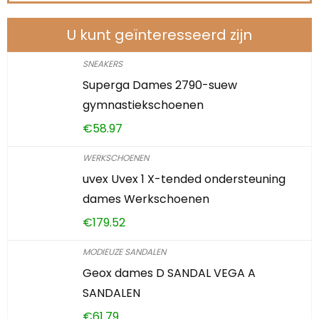
U kunt geïnteresseerd zijn
SNEAKERS
Superga Dames 2790-suew
gymnastiekschoenen
€
58.97
WERKSCHOENEN
uvex Uvex 1 X-tended ondersteuning
dames Werkschoenen
€
179.52
MODIEUZE SANDALEN
Geox dames D SANDAL VEGA A
SANDALEN
€
61.79