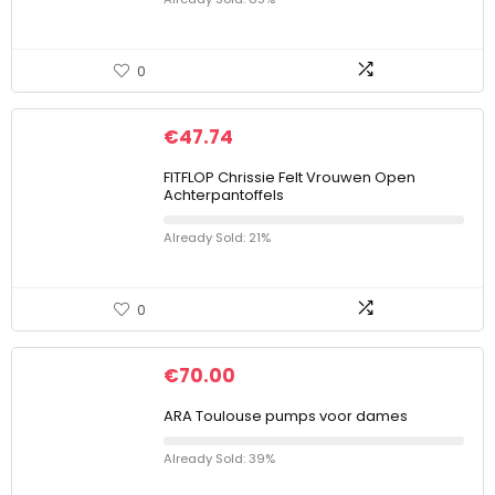
0
€
47.74
FITFLOP Chrissie Felt Vrouwen Open
Achterpantoffels
Already Sold: 21%
0
€
70.00
ARA Toulouse pumps voor dames
Already Sold: 39%