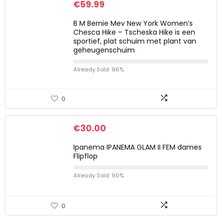
€
59.99
B M Bernie Mev New York Women’s
Chesca Hike – Tscheska Hike is een
sportief, plat schuim met plant van
geheugenschuim
Already Sold: 96%
0
€
30.00
Ipanema IPANEMA GLAM II FEM dames
Flipflop
Already Sold: 90%
0