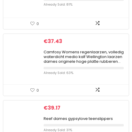
Already Sold: 81%
0
€
37.43
Camfosy Womens regenlaarzen, volledig
waterdicht medio kalf Wellington laarzen
dames originele hoge platte rubberen…
Already Sold: 63%
0
€
39.17
Reef dames gypsylove teenslippers
Already Sold: 31%