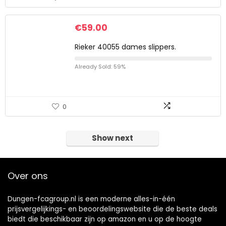
€
59.00
Rieker 40055 dames slippers.
Already Sold: 59%
0
Show next
Over ons
Dungen-fcagroup.nl is een moderne alles-in-één
prijsvergelijkings- en beoordelingswebsite die de beste deals
biedt die beschikbaar zijn op amazon en u op de hoogte