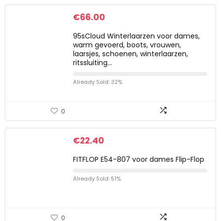
€
66.00
95sCloud Winterlaarzen voor dames,
warm gevoerd, boots, vrouwen,
laarsjes, schoenen, winterlaarzen,
ritssluiting…
Already Sold: 32%
0
€
22.40
FITFLOP E54-807 voor dames Flip-Flop
Already Sold: 51%
0