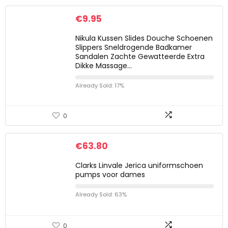
€
9.95
Nikula Kussen Slides Douche Schoenen
Slippers Sneldrogende Badkamer
Sandalen Zachte Gewatteerde Extra
Dikke Massage…
Already Sold: 17%
0
€
63.80
Clarks Linvale Jerica uniformschoen
pumps voor dames
Already Sold: 63%
0