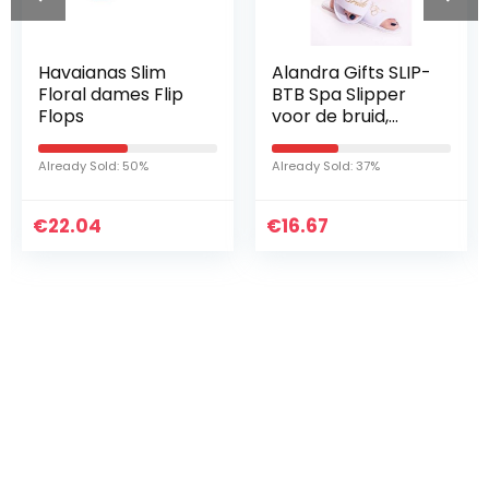
Havaianas Slim
Alandra Gifts SLIP-
Floral dames Flip
BTB Spa Slipper
Flops
voor de bruid,
Unisex-
Volwassene,
Already Sold: 50%
Already Sold: 37%
Wit/Goud, One
Size
€
22.04
€
16.67
Iets interessants
gevonden ?