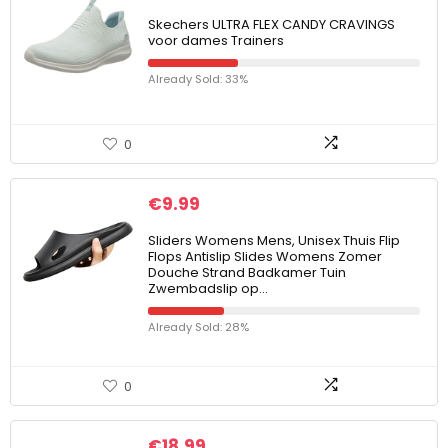
Skechers ULTRA FLEX CANDY CRAVINGS
voor dames Trainers
Already Sold: 33%
0
€
9.99
Sliders Womens Mens, Unisex Thuis Flip
Flops Antislip Slides Womens Zomer
Douche Strand Badkamer Tuin
Zwembadslip op…
Already Sold: 28%
0
€
18.99