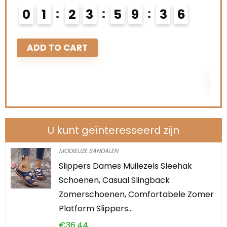
0
1
2
3
5
9
3
5
6
Schi
0
ADD TO CART
A
U kunt geïnteresseerd zijn
MODIEUZE SANDALEN
Slippers Dames Muilezels Sleehak
Schoenen, Casual Slingback
Zomerschoenen, Comfortabele Zomer
Platform Slippers…
€
36.44