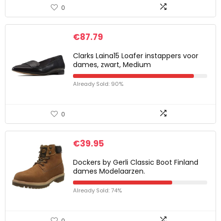
0
€
87.79
Clarks Laina15 Loafer instappers voor
dames, zwart, Medium
Already Sold: 90%
0
€
39.95
Dockers by Gerli Classic Boot Finland
dames Modelaarzen.
Already Sold: 74%
0