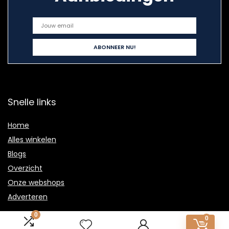
Snelle links
Home
Alles winkelen
Blogs
Overzicht
Onze webshops
Adverteren
Verklaringen
0
0