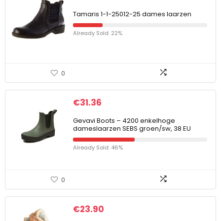
Tamaris 1-1-25012-25 dames laarzen
Already Sold: 22%
0
€
31.36
Gevavi Boots – 4200 enkelhoge
dameslaarzen SEBS groen/sw, 38 EU
Already Sold: 46%
0
€
23.90