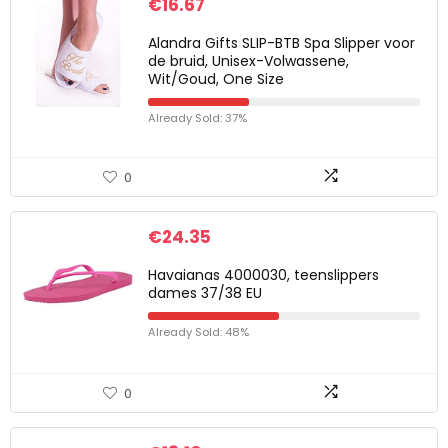
€
16.67
Alandra Gifts SLIP-BTB Spa Slipper voor
de bruid, Unisex-Volwassene,
Wit/Goud, One Size
Already Sold: 37%
0
€
24.35
Havaianas 4000030, teenslippers
dames 37/38 EU
Already Sold: 48%
0