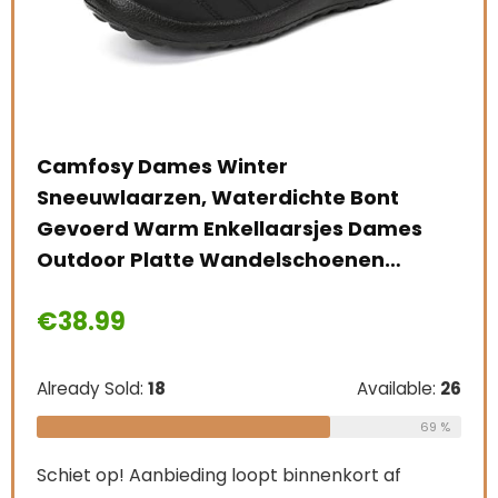
Camfosy Dames Winter
Sneeuwlaarzen, Waterdichte Bont
Gevoerd Warm Enkellaarsjes Dames
Outdoor Platte Wandelschoenen…
es
Lau
€
38.99
laa
€
8
Already Sold:
18
Available:
26
69 %
le:
16
Alre
Schiet op! Aanbieding loopt binnenkort af
75 %