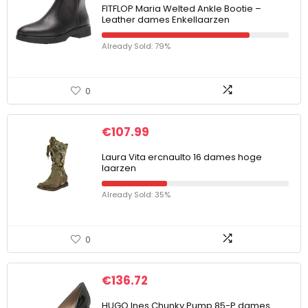
FITFLOP Maria Welted Ankle Bootie –
Leather dames Enkellaarzen
Already Sold: 79%
0
€
107.99
Laura Vita ercnaulto 16 dames hoge
laarzen
Already Sold: 35%
0
€
136.72
HUGO Ines Chunky Pump 85-P dames