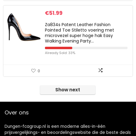
€
51.99
Za834s Patent Leather Fashion
Pointed Toe Stiletto voering met
microvezel super hoge hak Easy
Walking Evening Party…
Already Sold: 33%
0
Show next
Over ons
Dungen-fcagroup.nl is een moderne alles-in-één
prijsvergelijkings- en beoordelingswebsite die de beste deals