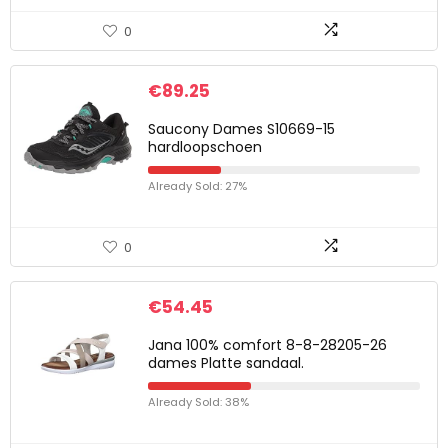
0
€
89.25
Saucony Dames S10669-15
hardloopschoen
Already Sold: 27%
0
€
54.45
Jana 100% comfort 8-8-28205-26
dames Platte sandaal.
Already Sold: 38%