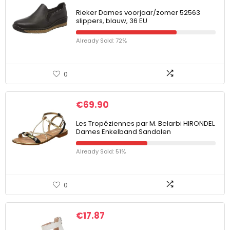
Rieker Dames voorjaar/zomer 52563
slippers, blauw, 36 EU
Already Sold: 72%
0
€
69.90
Les Tropéziennes par M. Belarbi HIRONDEL
Dames Enkelband Sandalen
Already Sold: 51%
0
€
17.87