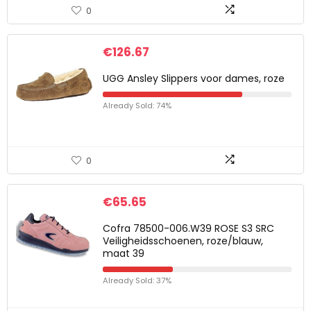
0
€
126.67
UGG Ansley Slippers voor dames, roze
Already Sold: 74%
0
€
65.65
Cofra 78500-006.W39 ROSE S3 SRC
Veiligheidsschoenen, roze/blauw,
maat 39
Already Sold: 37%