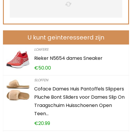
U kunt geïnteresseerd zijn
LOAFERS
Rieker N5654 dames Sneaker
€
50.00
SLOFFEN
Coface Dames Huis Pantoffels Slippers
Pluche Bont Sliders voor Dames Slip On
Traagschuim Huisschoenen Open
Teen…
€
20.99