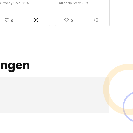
Already Sold: 25%
Already Sold: 76%
0
0
ingen