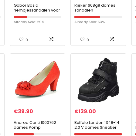
Gabor Basic
Rieker 608g9 dames
riempjessandalen voor
sandalen
dames, Schilf, Medium
e
Already Sold: 29%
Already Sold: 53%
0
0
€
39.90
€
139.00
Andrea Conti 1000762
Buffalo London 1348-14
dames Pomp
2.0 V dames Sneaker