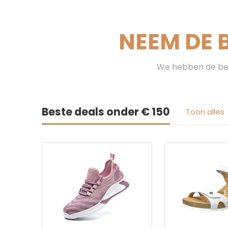
NEEM DE 
We hebben de bes
Beste deals onder € 150
Toon alles