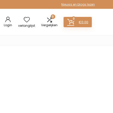
Nieuws en blogs lezen
0
0
€
0.00
Login
Vergelijken
verlanglijst