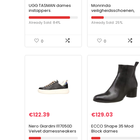
UGG TASMAN dames
Monrinda
instappers.
veiligheidsschoenen,
S3 werkschoenen
heren dames, sportiev
Already Sold: 84%
Already Sold: 25%
antislip kevlar sneaker
met stalen neus…
0
0
€
122.39
€
129.03
Nero Giardini I117050D
ECCO Shape 35 Mod
Velvet damessneakers
Block dames
van leer, sleehak
Enkellaarzen