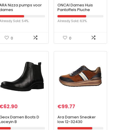
ARA Nizza pumps voor
ONCAI Dames Huis
dames
Pantoffels Pluche
Sliders Slipper voor
Dames Aantrekken Bont
Already Sold: 54%
Already Sold: 63%
Traagschuim
Huisschoenen
Gezellige Open…
0
0
€
62.90
€
99.77
Geox Damen Boots D
Ara Damen Sneaker
Laceyin B
low 12-32430