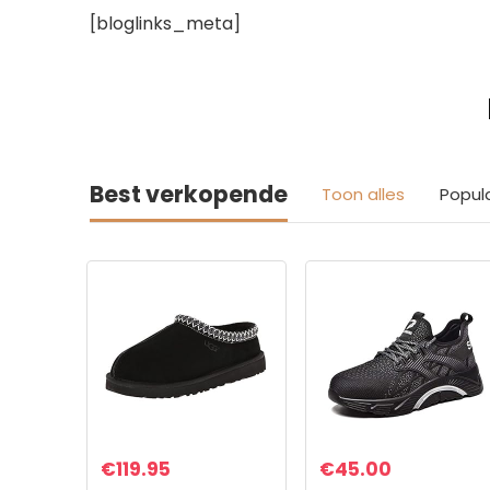
[bloglinks_meta]
Best verkopende
Toon alles
Popul
€
119.95
€
45.00