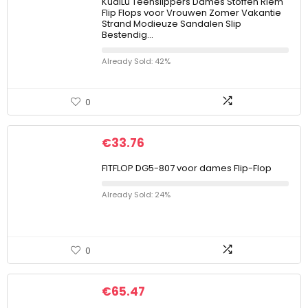
KuaiLu Teenslippers Dames Stoffen Riem
Flip Flops voor Vrouwen Zomer Vakantie
Strand Modieuze Sandalen Slip
Bestendig…
Already Sold: 42%
0
€
33.76
FITFLOP DG5-807 voor dames Flip-Flop
Already Sold: 24%
0
€
65.47