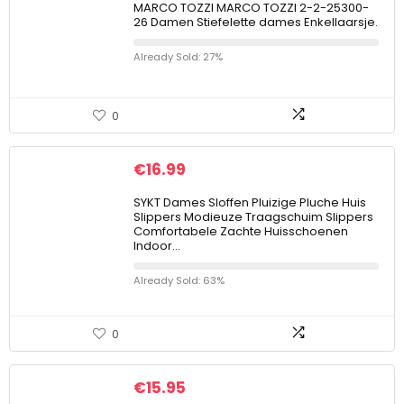
MARCO TOZZI MARCO TOZZI 2-2-25300-
26 Damen Stiefelette dames Enkellaarsje.
Already Sold: 27%
0
€
16.99
SYKT Dames Sloffen Pluizige Pluche Huis
Slippers Modieuze Traagschuim Slippers
Comfortabele Zachte Huisschoenen
Indoor…
Already Sold: 63%
0
€
15.95