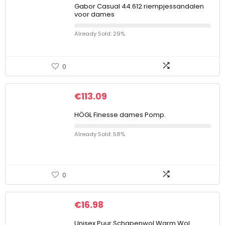
Gabor Casual 44.612 riempjessandalen
voor dames
Already Sold: 29%
0
€
113.09
HÖGL Finesse dames Pomp.
Already Sold: 58%
0
€
16.98
Unisex Puur Schapenwol Warm Wol