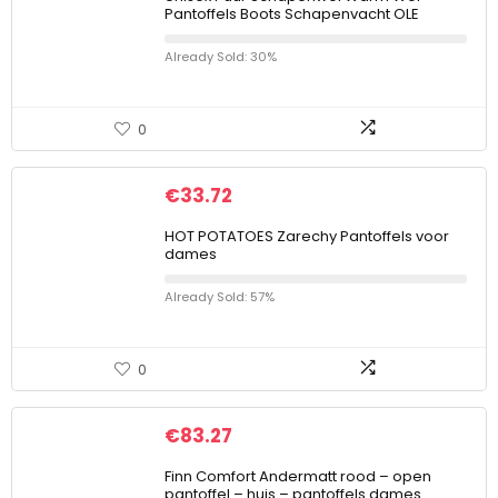
Pantoffels Boots Schapenvacht OLE
Already Sold: 30%
0
€
33.72
HOT POTATOES Zarechy Pantoffels voor
dames
Already Sold: 57%
0
€
83.27
Finn Comfort Andermatt rood – open
pantoffel – huis – pantoffels dames