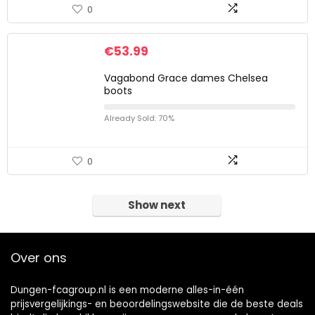
0
€
53.99
Vagabond Grace dames Chelsea
boots
Already Sold: 70%
0
Show next
Over ons
Dungen-fcagroup.nl is een moderne alles-in-één
prijsvergelijkings- en beoordelingswebsite die de beste deals