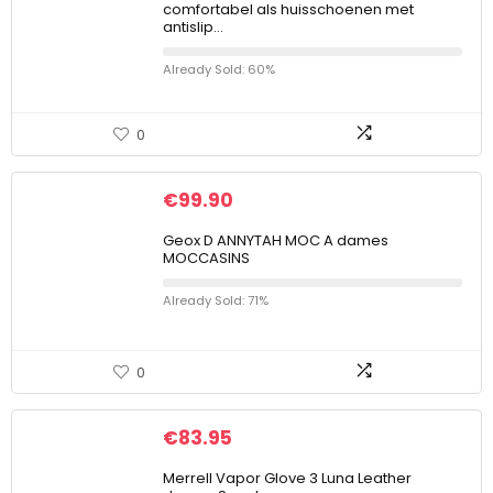
comfortabel als huisschoenen met
antislip…
Already Sold: 60%
0
€
99.90
Geox D ANNYTAH MOC A dames
MOCCASINS
Already Sold: 71%
0
€
83.95
Merrell Vapor Glove 3 Luna Leather