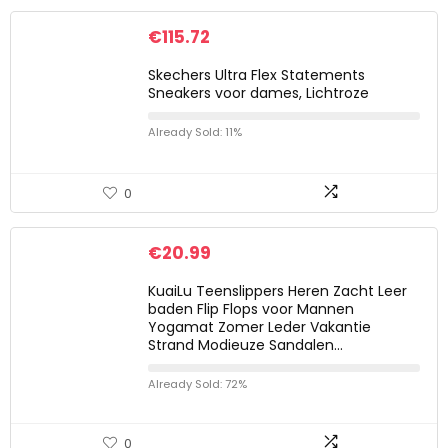
€
115.72
Skechers Ultra Flex Statements
Sneakers voor dames, Lichtroze
Already Sold: 11%
0
€
20.99
KuaiLu Teenslippers Heren Zacht Leer
baden Flip Flops voor Mannen
Yogamat Zomer Leder Vakantie
Strand Modieuze Sandalen…
Already Sold: 72%
0