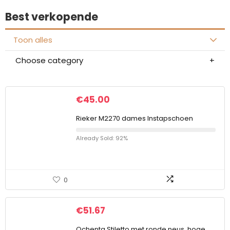
Best verkopende
Toon alles
Choose category
€
45.00
Rieker M2270 dames Instapschoen
Already Sold: 92%
0
€
51.67
Ochenta Stiletto met ronde neus, hoge