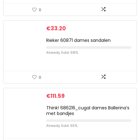
0
€
33.20
Rieker 60871 dames sandalen
Already Sold: 68%
0
€
111.59
Think! 686216_cugal dames Ballerina’s
met bandjes
Already Sold: 55%