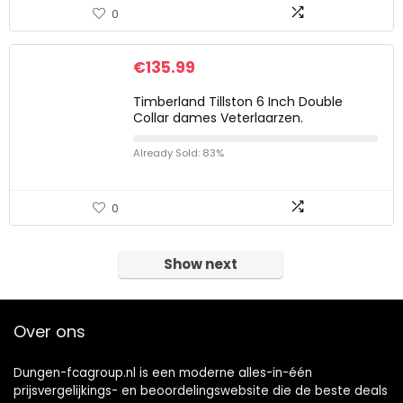
0
€
135.99
Timberland Tillston 6 Inch Double
Collar dames Veterlaarzen.
Already Sold: 83%
0
Show next
Over ons
Dungen-fcagroup.nl is een moderne alles-in-één
prijsvergelijkings- en beoordelingswebsite die de beste deals