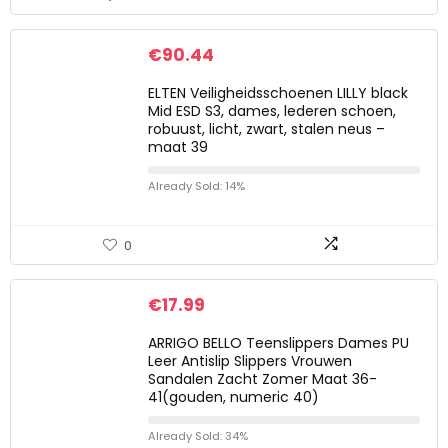
€
90.44
ELTEN Veiligheidsschoenen LILLY black
Mid ESD S3, dames, lederen schoen,
robuust, licht, zwart, stalen neus –
maat 39
Already Sold: 14%
0
€
17.99
ARRIGO BELLO Teenslippers Dames PU
Leer Antislip Slippers Vrouwen
Sandalen Zacht Zomer Maat 36-
41(gouden, numeric 40)
Already Sold: 34%