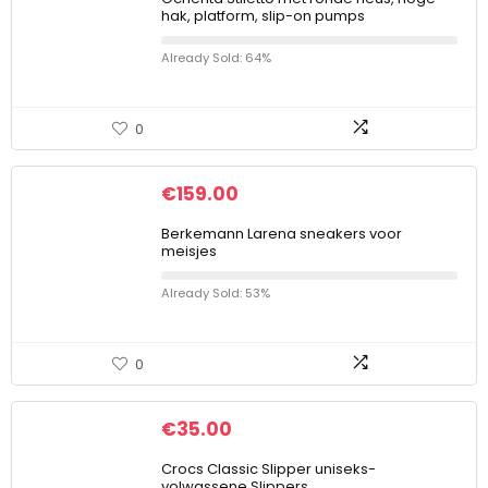
hak, platform, slip-on pumps
Already Sold: 64%
0
€
159.00
Berkemann Larena sneakers voor
meisjes
Already Sold: 53%
0
€
35.00
Crocs Classic Slipper uniseks-
volwassene Slippers