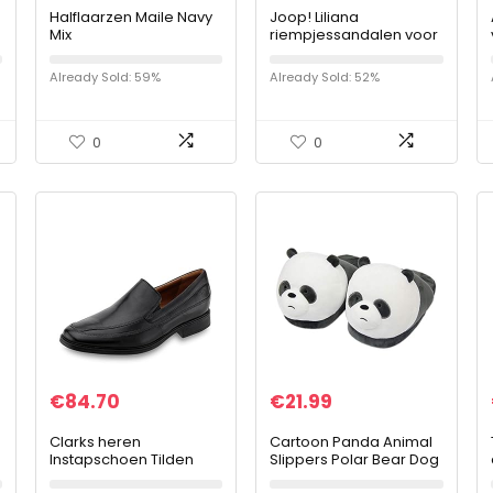
Halflaarzen Maile Navy
Joop! Liliana
Mix
riempjessandalen voor
r
dames
Already Sold: 59%
Already Sold: 52%
0
0
€
84.70
€
21.99
n
Clarks heren
Cartoon Panda Animal
Instapschoen Tilden
Slippers Polar Bear Dog
Free
Brown Home Warme