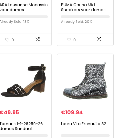
ARA Lausanne Mocassin
PUMA Carina Mid
voor dames
Sneakers voor dames
Already Sold: 13%
Already Sold: 20%
0
0
€
49.95
€
109.94
Tamaris 1-1-28259-26
Laura Vita Ercnaulto 32
dames Sandaal