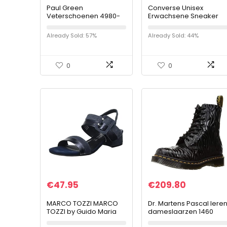
Paul Green
Converse Unisex
Veterschoenen 4980-
Erwachsene Sneaker
016, glad leer, goud,
low Chuck Taylor All Sta
dames
OX
Already Sold: 57%
Already Sold: 44%
0
0
€
47.95
€
209.80
MARCO TOZZI MARCO
Dr. Martens Pascal lere
TOZZI by Guido Maria
dameslaarzen 1460
Kretschmer 2-2-88200-