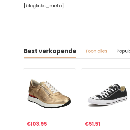
[bloglinks_meta]
Best verkopende
Toon alles
Popul
€
103.95
€
51.51