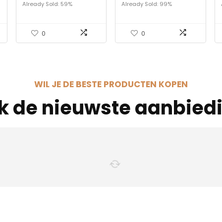
pluche katoenen
Already Sold: 59%
Already Sold: 99%
schoenen
0
0
WIL JE DE BESTE PRODUCTEN KOPEN
jk de nieuwste aanbied