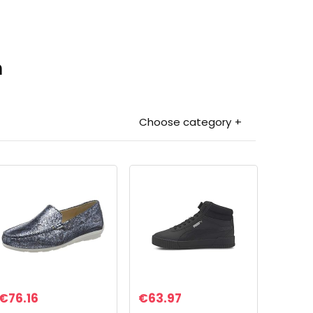
n
Choose category
€
76.16
€
63.97