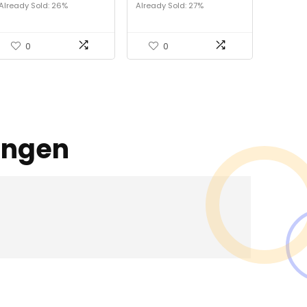
Already Sold: 26%
Already Sold: 27%
0
0
ingen