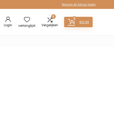
Nieuws en blogs lezen
0
0
€
0.00
Login
Vergelijken
verlanglijst