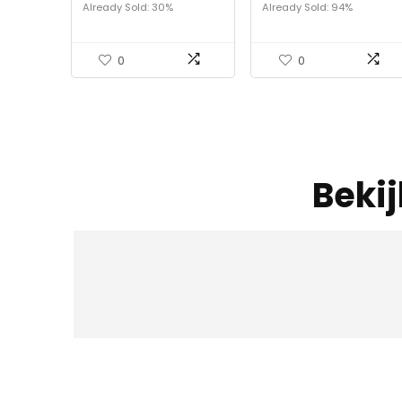
26 Veloursleder
Already Sold: 30%
Already Sold: 94%
Sandale dames
Sandaal met hak.
0
0
Beki