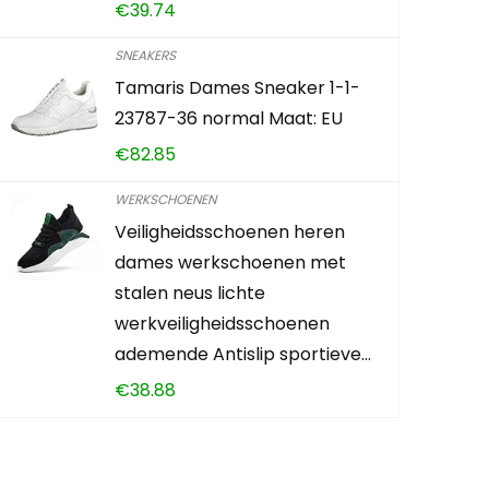
€
39.74
SNEAKERS
Tamaris Dames Sneaker 1-1-
23787-36 normal Maat: EU
€
82.85
WERKSCHOENEN
Veiligheidsschoenen heren
dames werkschoenen met
stalen neus lichte
werkveiligheidsschoenen
ademende Antislip sportieve…
€
38.88