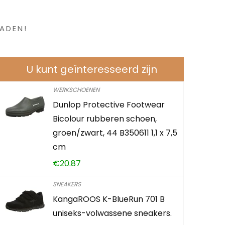
en ?
ADEN!
U kunt geïnteresseerd zijn
WERKSCHOENEN
Dunlop Protective Footwear
Bicolour rubberen schoen,
groen/zwart, 44 B350611 1,1 x 7,5
cm
€
20.87
SNEAKERS
KangaROOS K-BlueRun 701 B
uniseks-volwassene sneakers.