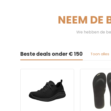
NEEM DE 
We hebben de bes
Beste deals onder € 150
Toon alles