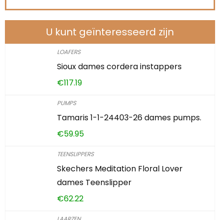
U kunt geïnteresseerd zijn
LOAFERS
Sioux dames cordera instappers
€
117.19
PUMPS
Tamaris 1-1-24403-26 dames pumps.
€
59.95
TEENSLIPPERS
Skechers Meditation Floral Lover
dames Teenslipper
€
62.22
LAARZEN