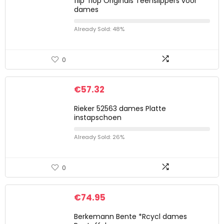
flip*flop Originals Teenslippers voor
dames
Already Sold: 48%
0
€
57.32
Rieker 52563 dames Platte
instapschoen
Already Sold: 26%
0
€
74.95
Berkemann Bente *Rcycl dames