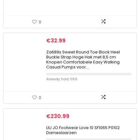
0
€
32.99
Za689s Sweet Round Toe Block Heel
Buckle Strap Hoge Hak met 8,5 cm
Knopen Comfortabele Easy Walking
Casual Pumps voor…
Already Sold: 55%
0
€
230.99
LIU JO Footwear Love 10 SF1065 P0102
Dameslaarzen