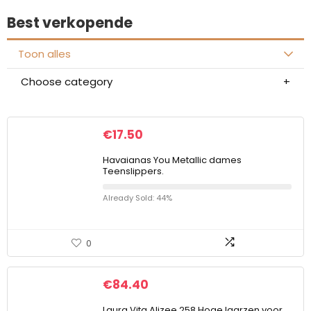
Best verkopende
Toon alles
Choose category
€
17.50
Havaianas You Metallic dames
Teenslippers.
Already Sold: 44%
0
€
84.40
Laura Vita Alizee 258 Hoge laarzen voor