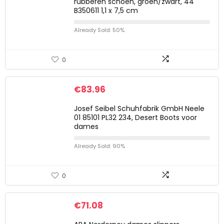
rubberen schoen, groen/zwart, 44
B350611 1,1 x 7,5 cm
Already Sold: 50%
0
€
83.96
Josef Seibel Schuhfabrik GmbH Neele
01 85101 PL32 234, Desert Boots voor
dames
Already Sold: 90%
0
€
71.08