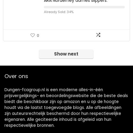
ARA Norderney dames slippers.
Already Sold: 34%
0
Show next
Over ons
Dungen-fcagroup.nl is een moderne alles-in-één
prijsvergelijkings- en beoordelingswebsite die de beste deals
biedt die beschikbaar zijn op amazon en u op de hoogte
houdt via de laatst toegevoegde blogs. Alle afbeeldingen
zijn auteursrechtelijk beschermd door hun respectievelijke
eigenaren. Alle geciteerde inhoud is afgeleid van hun
respectievelijke bronnen.