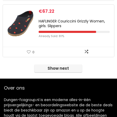
€
67.22
HAFLINGER Couriccini Grizzly Women,
girls. Slippers
Already Sold: 81%
0
Show next
Over ons
Dungen-fcagroup.nl is een moderne alles-in-één
prijsvergelijkings- en beoordelingswebsite die de beste deals
biedt die beschikbaar zijn op amazon en u op de hoogte
houdt via de laatst toegevoegde blogs. Alle afbeeldingen