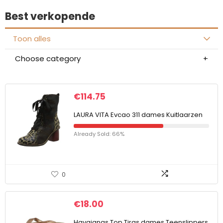
Best verkopende
Toon alles
Choose category
€
114.75
LAURA VITA Evcao 311 dames Kuitlaarzen
Already Sold: 66%
0
€
18.00
Havaianas Top Tiras dames Teenslippers