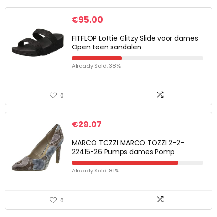
€
95.00
FITFLOP Lottie Glitzy Slide voor dames
Open teen sandalen
Already Sold: 38%
0
€
29.07
MARCO TOZZI MARCO TOZZI 2-2-
22415-26 Pumps dames Pomp
Already Sold: 81%
0