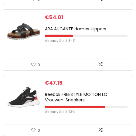
€
54.01
ARA ALICANTE dames slippers
Already Sold: 34%
0
€
47.19
Reebok FREESTYLE MOTION LO
Vrouwen. Sneakers
Already Sold: 73%
0