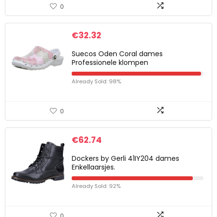
0
€
32.32
Suecos Oden Coral dames
Professionele klompen
Already Sold: 98%
0
€
62.74
Dockers by Gerli 41IY204 dames
Enkellaarsjes.
Already Sold: 92%
0