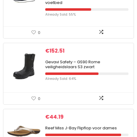
voetbed
Already Sold: 55%
0
€
152.51
Gevavi Safety – GS90 Rome
veiligheidslaars S3 zwart
Already Sold: 64%
0
€
44.19
Reef Miss J-Bay Flipflop voor dames