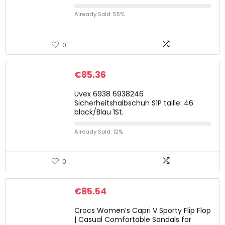
Already Sold: 55%
0
€
85.36
Uvex 6938 6938246
Sicherheitshalbschuh S1P taille: 46
black/Blau 1St.
Already Sold: 12%
0
€
85.54
Crocs Women’s Capri V Sporty Flip Flop
| Casual Comfortable Sandals for