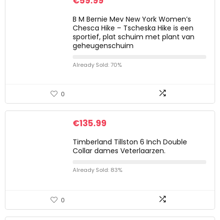
€
59.99
B M Bernie Mev New York Women’s
Chesca Hike – Tscheska Hike is een
sportief, plat schuim met plant van
geheugenschuim
Already Sold: 70%
0
€
135.99
Timberland Tillston 6 Inch Double
Collar dames Veterlaarzen.
Already Sold: 83%
0