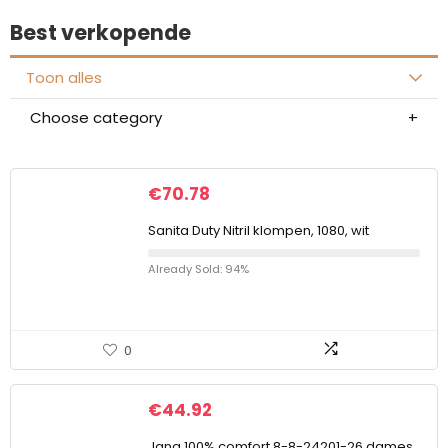
Best verkopende
Toon alles
Choose category
€
70.78
Sanita Duty Nitril klompen, 1080, wit
Already Sold: 94%
0
€
44.92
Jana 100% comfort 8-8-24201-26 dames