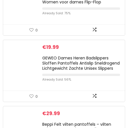
Women voor dames Flip-Flop
Already Sold: 75%
0
€
19.99
GEWEO Dames Heren Badslippers
Sloffen Pantoffels Antislip Sneldrogend
Lichtgewicht Zachte Unisex Slippers
Already Sold: 56%
0
€
29.99
Beppi Felt vilten pantoffels – vilten