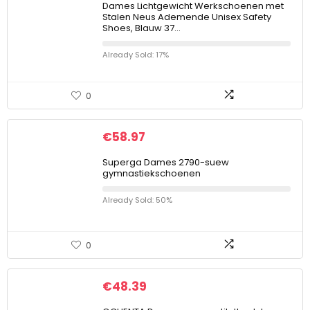
Dames Lichtgewicht Werkschoenen met
Stalen Neus Ademende Unisex Safety
Shoes, Blauw 37…
Already Sold: 17%
0
€
58.97
Superga Dames 2790-suew
gymnastiekschoenen
Already Sold: 50%
0
€
48.39