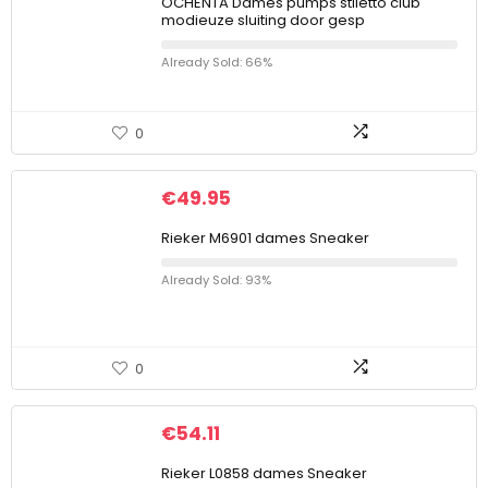
OCHENTA Dames pumps stiletto club
modieuze sluiting door gesp
Already Sold: 66%
0
€
49.95
Rieker M6901 dames Sneaker
Already Sold: 93%
0
€
54.11
Rieker L0858 dames Sneaker