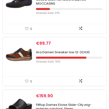
MOCCASINS
Already Sold: 21%
0
€
99.77
Ara Damen Sneaker low 12-32430
Already Sold: 76%
0
€
159.90
Fitflop Dames Eloise Slide-City wig-
lederen sandaal, Steen