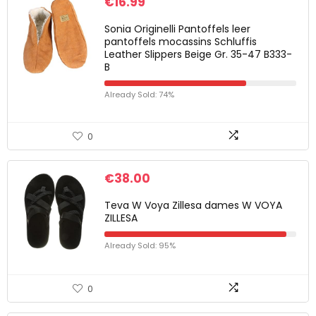
€
16.99
Sonia Originelli Pantoffels leer
pantoffels mocassins Schluffis
Leather Slippers Beige Gr. 35-47 B333-
B
Already Sold: 74%
0
€
38.00
Teva W Voya Zillesa dames W VOYA
ZILLESA
Already Sold: 95%
0