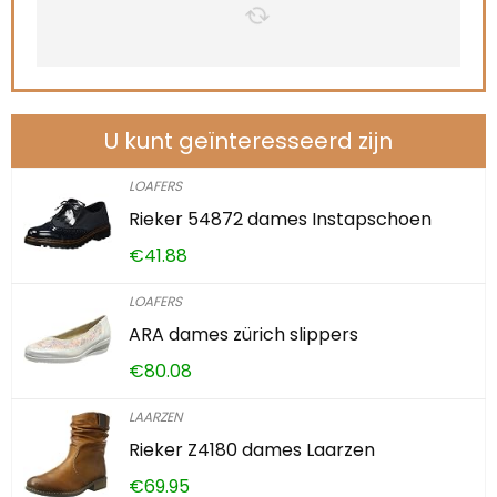
U kunt geïnteresseerd zijn
LOAFERS
Rieker 54872 dames Instapschoen
€
41.88
LOAFERS
ARA dames zürich slippers
€
80.08
LAARZEN
Rieker Z4180 dames Laarzen
€
69.95