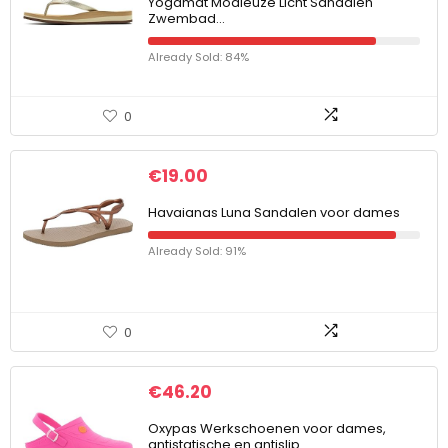
Yogamat Modieuze Licht Sandalen
Zwembad…
Already Sold: 84%
0
€
19.00
Havaianas Luna Sandalen voor dames
Already Sold: 91%
0
€
46.20
Oxypas Werkschoenen voor dames,
antistatische en antislip