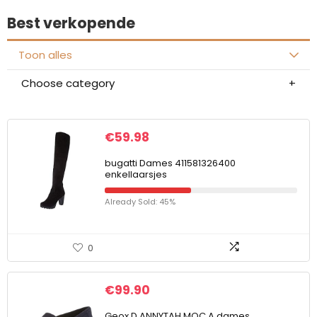
Best verkopende
Toon alles
Choose category
€
59.98
bugatti Dames 411581326400
enkellaarsjes
Already Sold: 45%
0
€
99.90
Geox D ANNYTAH MOC A dames