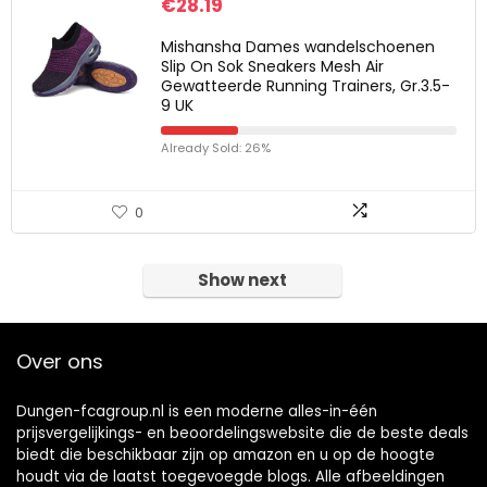
€
28.19
Mishansha Dames wandelschoenen
Slip On Sok Sneakers Mesh Air
Gewatteerde Running Trainers, Gr.3.5-
9 UK
Already Sold: 26%
0
Show next
Over ons
Dungen-fcagroup.nl is een moderne alles-in-één
prijsvergelijkings- en beoordelingswebsite die de beste deals
biedt die beschikbaar zijn op amazon en u op de hoogte
houdt via de laatst toegevoegde blogs. Alle afbeeldingen