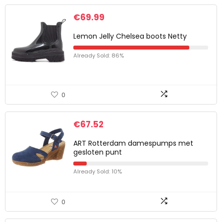
€
69.99
Lemon Jelly Chelsea boots Netty
Already Sold: 86%
0
€
67.52
ART Rotterdam damespumps met
gesloten punt
Already Sold: 10%
0