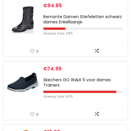
€
94.85
Remonte Damen Stiefeletten schwarz
dames Enkellaarsje.
Already Sold: 28%
0
€
74.95
Skechers GO WALK 5 voor dames
Trainers
Already Sold: 92%
0