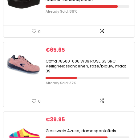
Already Sold: 86%
0
€
65.65
Cofra 78500-006.W39 ROSE S3 SRC
Veiligheidsschoenen, roze/blauw, maat
39
Already Sold: 37%
0
€
39.95
Giesswein Azusa, damespantoffels