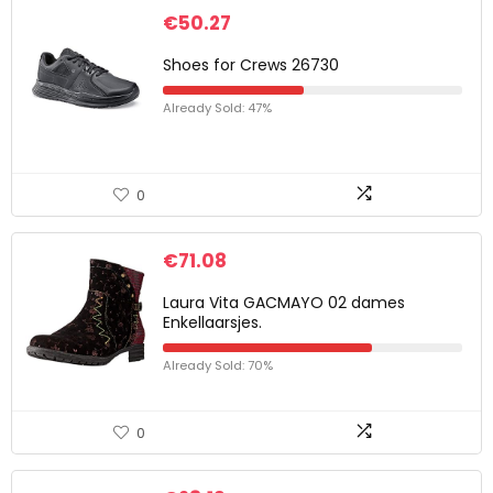
€
50.27
Shoes for Crews 26730
Already Sold: 47%
0
€
71.08
Laura Vita GACMAYO 02 dames
Enkellaarsjes.
Already Sold: 70%
0