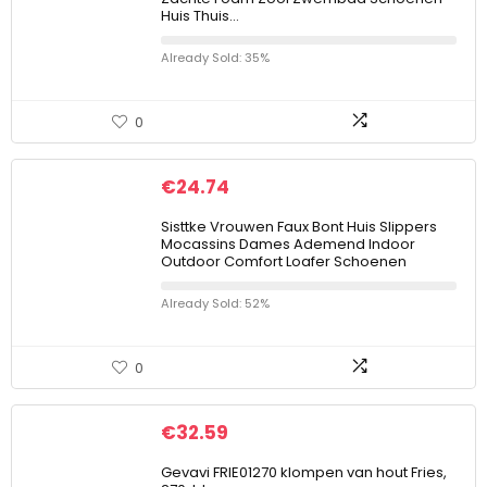
Huis Thuis…
Already Sold: 35%
0
€
24.74
Sisttke Vrouwen Faux Bont Huis Slippers
Mocassins Dames Ademend Indoor
Outdoor Comfort Loafer Schoenen
Already Sold: 52%
0
€
32.59
Gevavi FRIE01270 klompen van hout Fries,