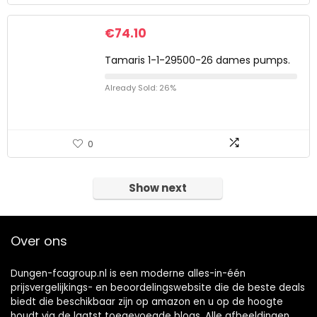
€
74.10
Tamaris 1-1-29500-26 dames pumps.
Already Sold: 26%
0
Show next
Over ons
Dungen-fcagroup.nl is een moderne alles-in-één
prijsvergelijkings- en beoordelingswebsite die de beste deals
biedt die beschikbaar zijn op amazon en u op de hoogte
houdt via de laatst toegevoegde blogs. Alle afbeeldingen