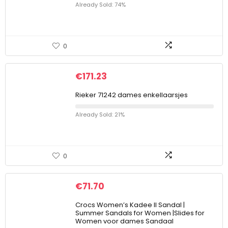
Already Sold: 74%
0
€
171.23
Rieker 71242 dames enkellaarsjes
Already Sold: 21%
0
€
71.70
Crocs Women’s Kadee II Sandal |
Summer Sandals for Women |Slides for
Women voor dames Sandaal