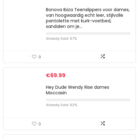
Bonova Ibiza Teenslippers voor dames,
van hoogwaardig echt leer, stijlvolle
pantolette met kurk-voetbed,
sandalen om je…
Already Sold: 67%
0
€
69.99
Hey Dude Wendy Rise dames
Moccasin
Already Sold: 92%
0