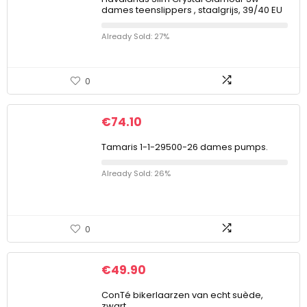
dames teenslippers , staalgrijs, 39/40 EU
Already Sold: 27%
0
€
74.10
Tamaris 1-1-29500-26 dames pumps.
Already Sold: 26%
0
€
49.90
ConTé bikerlaarzen van echt suède,
zwart