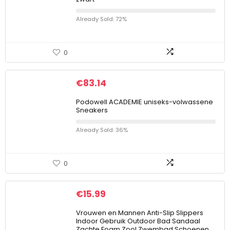
Already Sold: 72%
0
€
83.14
Podowell ACADEMIE uniseks-volwassene
Sneakers
Already Sold: 36%
0
€
15.99
Vrouwen en Mannen Anti-Slip Slippers
Indoor Gebruik Outdoor Bad Sandaal
Zachte Foam Zool Zwembad Schoenen