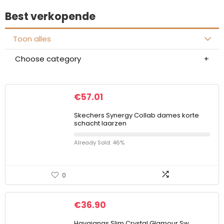
Best verkopende
Toon alles
Choose category
€
57.01
Skechers Synergy Collab dames korte
schacht laarzen
Already Sold: 46%
0
€
36.90
Havaianas Slim Crystal Glamour Sw