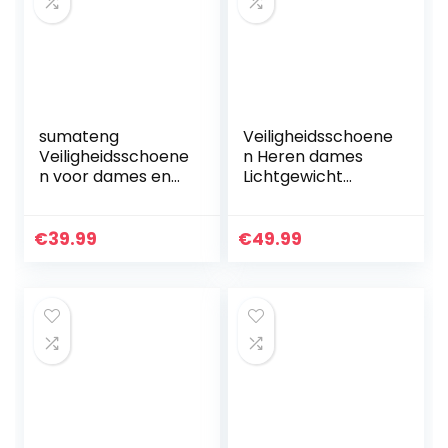
sumateng
Veiligheidsschoene
Veiligheidsschoene
n Heren dames
n voor dames en
Lichtgewicht
heren, antislip,
Stalen Neus
slijtvaste stalen
Werkschoenen
neus,
Portief S3
€
39.99
€
49.99
werkschoenen,
Beschermende
pechbescherming
SportiefSchoenen
…
sneaker…