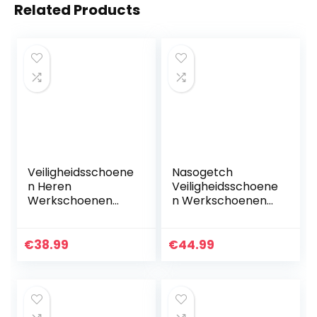
Related Products
Veiligheidsschoene
Nasogetch
n Heren
Veiligheidsschoene
Werkschoenen
n Werkschoenen
Dames S3 Stalen
Heren Dames
Neus Schoenen
Lichtgewicht
Unisex
Veiligheid Trainers
€
38.99
€
44.99
Beschermende
met Stalen Neus
Schoenen
Sneaker…