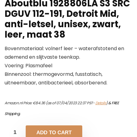
Aboutblu 1928806LA S3 SRC
DGUV 112-191, Detroit Mid,
anti-letsel, unisex, zwart,
leer, maat 38
Bovenmateriaal: volnerf leer – waterafstotend en
ademend en slijtvaste teenkap.
Voering: Plasmafeel
Binnenzool: thermogevormd, fusstatisch,
uitneembaar, antibacterieel, absorberend.
Amazon.nl Price:
€
84.36
(as of 07/04/2023 22:37 PST-
Details
)
&
FREE
Shipping
.
ADD TO CART