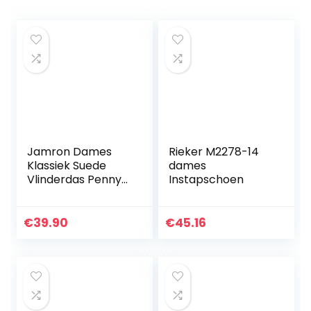
Jamron Dames
Rieker M2278-14
Klassiek Suede
dames
Vlinderdas Penny
Instapschoen
Loafers
Comfortabel
Handgemaakt
€
39.90
€
45.16
Slipper Moccasins