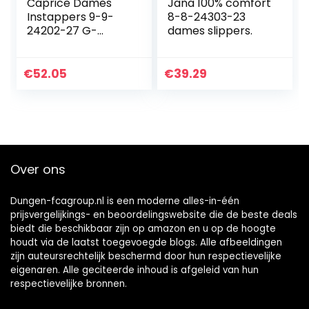
Caprice Dames
Jana 100% comfort
Instappers 9-9-
8-8-24303-23
24202-27 G-
dames slippers.
breedte Maat: EU
€
52.05
€
39.29
Over ons
Dungen-fcagroup.nl is een moderne alles-in-één
prijsvergelijkings- en beoordelingswebsite die de beste deals
biedt die beschikbaar zijn op amazon en u op de hoogte
houdt via de laatst toegevoegde blogs. Alle afbeeldingen
zijn auteursrechtelijk beschermd door hun respectievelijke
eigenaren. Alle geciteerde inhoud is afgeleid van hun
respectievelijke bronnen.