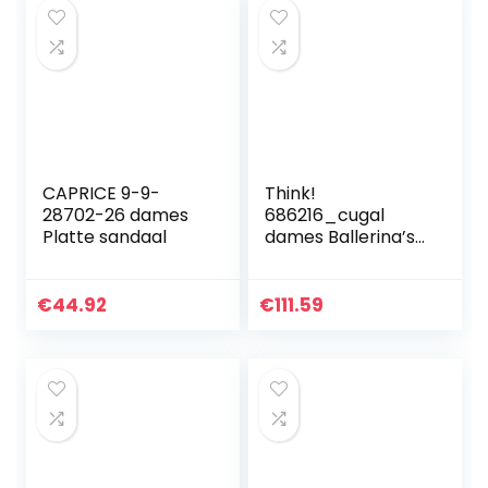
CAPRICE 9-9-
Think!
28702-26 dames
686216_cugal
Platte sandaal
dames Ballerina’s
met bandjes
€
44.92
€
111.59