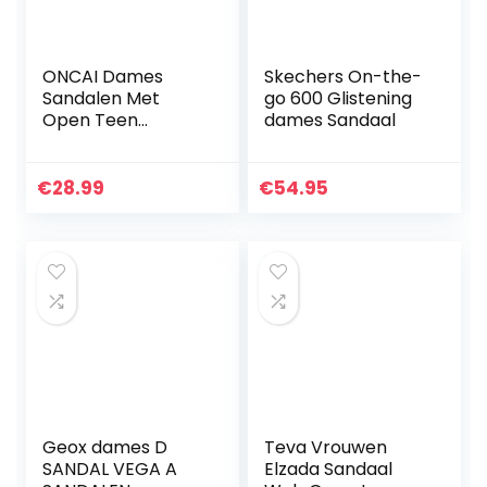
ONCAI Dames
Skechers On-the-
Sandalen Met
go 600 Glistening
Open Teen
dames Sandaal
Voetbed Suède
Gesp Kurk En
Muiltjes
€
28.99
€
54.95
Geox dames D
Teva Vrouwen
SANDAL VEGA A
Elzada Sandaal