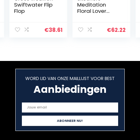
Swiftwater Flip
Meditation
Flop
Floral Lover
dames
Teenslipper
€
38.61
€
62.22
WORD LID VAN ONZE MAILLIJST VOOR BEST
Aanbiedingen