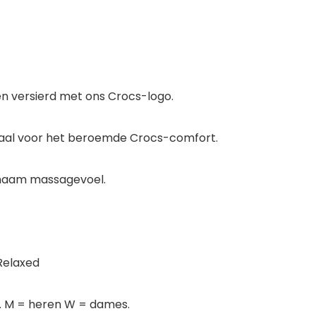
en versierd met ons Crocs-logo.
iaal voor het beroemde Crocs-comfort.
enaam massagevoel.
 Relaxed
ië. M = heren W = dames.