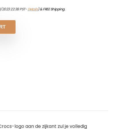
4/2023 22:38 PST-
Details
)
&
FREE Shipping
.
RT
ocs-logo aan de zijkant zul je volledig