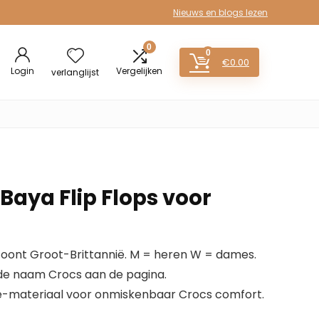
Nieuws en blogs lezen
0
0
€
0.00
Login
Vergelijken
verlanglijst
Baya Flip Flops voor
 toont Groot-Brittannië. M = heren W = dames.
 de naam Crocs aan de pagina.
te-materiaal voor onmiskenbaar Crocs comfort.