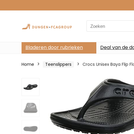
Search
for:
Bladeren door rubrieken
Deal van de d
Home
Teenslippers
Crocs Unisex Baya Flip F