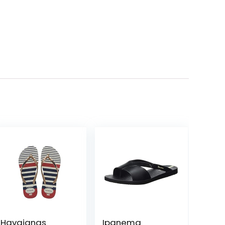
Havaianas
Ipanema