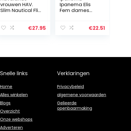
vrouwen HAV.
Ipanema Elis
Slim Nautical Flip
Fem dames
Flops
Teenslippers
€
27.95
€
22.51
Snelle links
Verklaringen
Home
Privacybeleid
Alles winkelen
algemene voorwaarden
Blogs
Gelieerde
openbaarmaking
Overzicht
Onze webshops
Adverteren