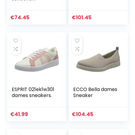
€
74.45
€
101.45
ESPRIT 021ek1w301
ECCO Bella dames
dames sneakers.
Sneaker
€
41.99
€
104.45