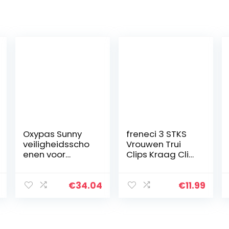
Oxypas Sunny
freneci 3 STKS
veiligheidsscho
Vrouwen Trui
enen voor
Clips Kraag Clip
dames, wit (lbl),
Blouse Clip
37 EU (4 UK)
Kleren Sluitingen
€
34.04
€
11.99