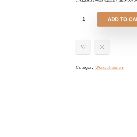
Amazon.nl Price:
€
152.51
(as of 07/0
ADD TO CA
Category:
Werkschoenen