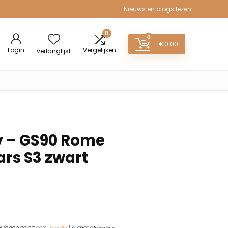
Nieuws en blogs lezen
0
0
€
0.00
Login
Vergelijken
verlanglijst
y – GS90 Rome
ars S3 zwart