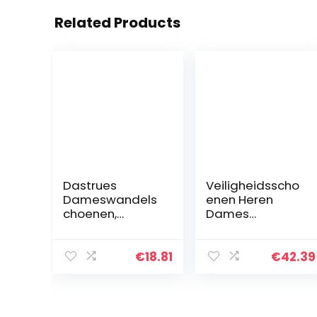
Related Products
Dastrues
Veiligheidsscho
Dameswandels
enen Heren
choenen,
Dames
orthopedische
Werkschoenen
luchtkussenzool,
Lichtgewicht
vliegende
Stalen Neus
€
18.81
€
42.39
geweven
Schoenen
sneakers voor
Ademend
koppels –
Beschermende
casual…
Sportschoenen