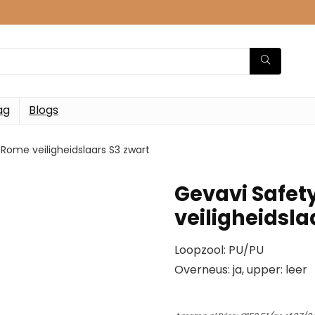
ag
Blogs
Rome veiligheidslaars S3 zwart
Gevavi Safet
veiligheidsla
Loopzool: PU/PU
Overneus: ja, upper: leer