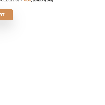
4/2023 22:37 PST-
Details
)
&
FREE Shipping
.
RT