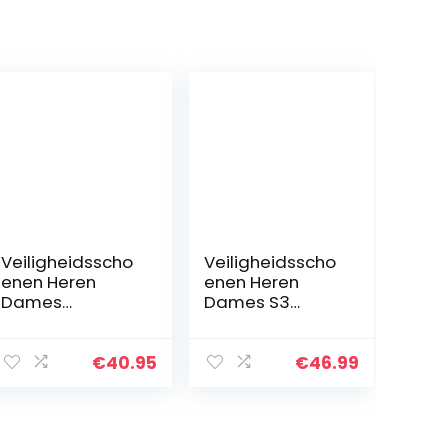
Veiligheidsscho
Veiligheidsscho
enen Heren
enen Heren
Dames
Dames S3
Lichtgewicht
Lichtgewicht
Werkschoenen
Werkschoenen
Stalen Neus
met Stalen Neus
€
40.95
€
46.99
Safety Shoes S3
Industriële
Ademend
Beschermende
Beschemende
Schoenen
Schoenen…
Zwart…