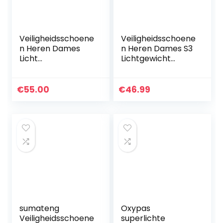
Veiligheidsschoene
Veiligheidsschoene
n Heren Dames
n Heren Dames S3
Licht
Lichtgewicht
Werkschoenen
Werkschoenen
Ademend
met Stalen Neus
Beschermende
Industriële
€
55.00
€
46.99
Schoenen Stalen
Beschermende
Neus Unisex 36-
Schoenen Zwart…
48EU
sumateng
Oxypas
Veiligheidsschoene
superlichte