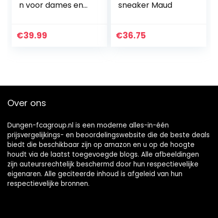
n voor dames en
sneaker Maud
heren, antislip,
slijtvaste stalen
neus,
€
39.99
€
36.75
werkschoenen,
pechbescherming
…
Over ons
Dungen-fcagroup.nl is een moderne alles-in-één
prijsvergelijkings- en beoordelingswebsite die de beste deals
biedt die beschikbaar zijn op amazon en u op de hoogte
houdt via de laatst toegevoegde blogs. Alle afbeeldingen
zijn auteursrechtelijk beschermd door hun respectievelijke
eigenaren. Alle geciteerde inhoud is afgeleid van hun
respectievelijke bronnen.