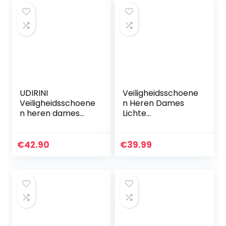
UDIRINI
Veiligheidsschoene
Veiligheidsschoene
n Heren Dames
n heren dames
Lichte
Waterdichte met
Werkschoenen S3
stalen neus
Stalen Neus
werkschoenen
Ademend
€
42.90
€
39.99
Lichtgewicht
Beschermende
ademend
Schoenen
beschermende…
Sportieve
Sneaker…