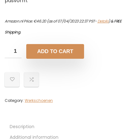
pasvorm.
Amazon.nl Price:
€
46.20
(as of 07/04/2023 22:37 PST-
Details
)
&
FREE
Shipping
.
ADD TO CART
Category:
Werkschoenen
Description
Additional information