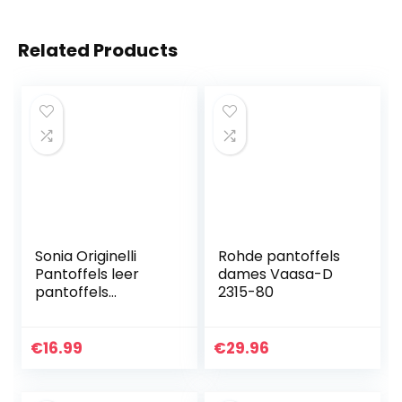
Related Products
Sonia Originelli
Rohde pantoffels
Pantoffels leer
dames Vaasa-D
pantoffels
2315-80
mocassins
Schluffis Leather
Slippers Beige Gr.
€
16.99
€
29.96
35-47 B333-B