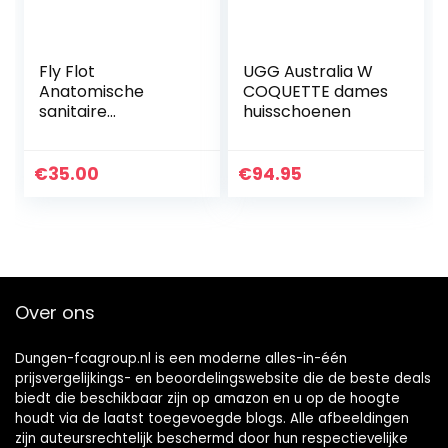
Fly Flot
UGG Australia W
Anatomische
COQUETTE dames
sanitaire
huisschoenen
pantoffels voor
dames
€
35.00
€
94.95
Over ons
Dungen-fcagroup.nl is een moderne alles-in-één
prijsvergelijkings- en beoordelingswebsite die de beste deals
biedt die beschikbaar zijn op amazon en u op de hoogte
houdt via de laatst toegevoegde blogs. Alle afbeeldingen
zijn auteursrechtelijk beschermd door hun respectievelijke