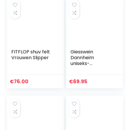
FITFLOP shuv felt
Giesswein
Vrouwen Slipper
Dannheim
uniseks-
volwassene
Pantoffels
€
76.00
€
69.95