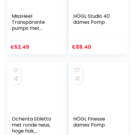
MissHeel
HÖGL Studio 40
Transparante
dames Pomp
pumps met
enkelgesp,
elegante hoge
hakken, stilettos,
€
52.49
€
88.40
kristalschoenen
Ochenta Stiletto
HÖGL Finesse
met ronde neus,
dames Pomp.
hoge hak,