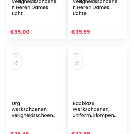
Veiligheidsschoene
Veiligheidsschoene
n Heren Dames
n Heren Dames
Licht
Lichte
Werkschoenen
Werkschoenen S3
Ademend
Stalen Neus
Beschermende
Ademend
€
55.00
€
39.99
Schoenen Stalen
Beschermende
Neus Unisex 36-
Schoenen
48EU
Sportieve
Sneaker…
Urg
Baoblaze
werkschoenen,
Werkschoenen,
veiligheidsschoene
uniform, klompen,
n voor dames,
medische
stalen neus S1
professionele
maat 36-41 (214S1)
uniseks pantoffels,