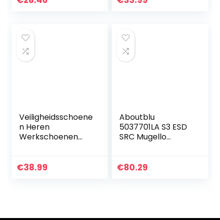
€
28.46
€
33.99
werkhandschoene
n
Veiligheidsschoene
Aboutblu
n Heren
5037701LA S3 ESD
Werkschoenen
SRC Mugello
Dames S3 Stalen
veiligheidsschoen
Neus Schoenen
waterafstotend
Unisex
met anatomische
€
38.99
€
80.29
Beschermende
zool, 41, Grijs, 1
Schoenen
Sneaker…