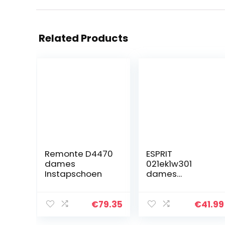
Related Products
Remonte D4470
ESPRIT
dames
021ek1w301
Instapschoen
dames
sneakers.
€
79.35
€
41.99