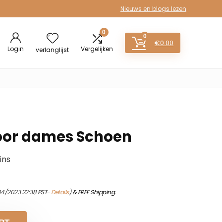
Nieuws en blogs lezen
0
0
€
0.00
Login
Vergelijken
verlanglijst
oor dames Schoen
ins
04/2023 22:38 PST-
Details
)
&
FREE Shipping
.