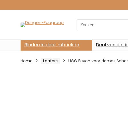
Search
for:
Bladeren door rubrieken
Deal van de d
Home
Loafers
UGG Eevon voor dames Scho