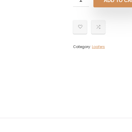
ADD TO CA
Category:
Loafers