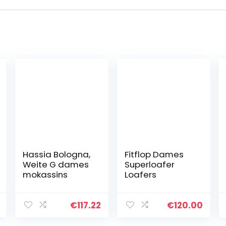
Hassia Bologna,
Fitflop Dames
Weite G dames
Superloafer
mokassins
Loafers
€
117.22
€
120.00