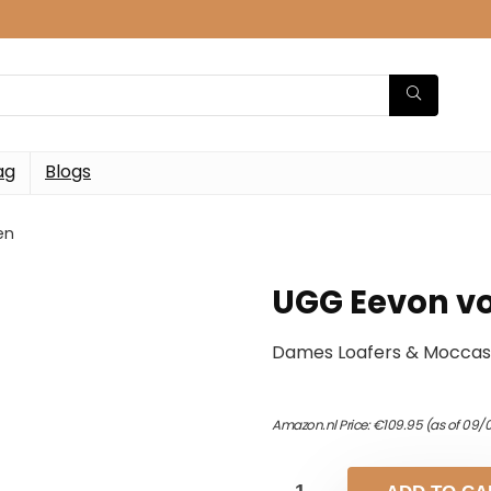
ag
Blogs
en
UGG Eevon v
Dames Loafers & Moccas
Amazon.nl Price:
€
109.95
(as of 09/