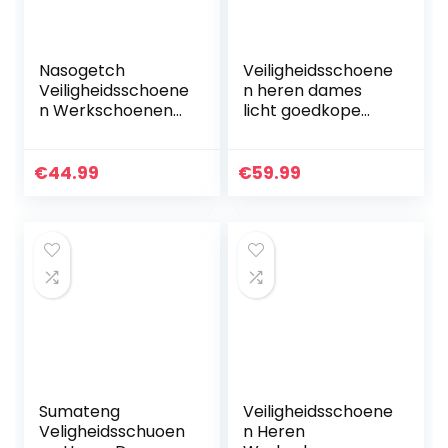
Nasogetch
Veiligheidsschoene
Veiligheidsschoene
n heren dames
n Werkschoenen
licht goedkope
Heren Dames
werkschoenen
Lichtgewicht
stalen
Veiligheid Trainers
hoofdschoenen
€
44.99
€
59.99
met Stalen Neus
ademende
bescherming
industriële…
Sumateng
Veiligheidsschoene
Veligheidsschuoen
n Heren