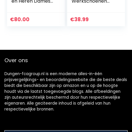
en Heren Dames
Werkschoenen
Werkschoenen S3
Dames S3 Stalen
Lichtgewicht
Neus Schoenen
Ademend Sportief
Unisex
€
80.00
€
38.99
Beschemende
Beschermende
Schoenen Stalen
Schoenen
Neus…
Sneaker…
Over ons
Dungen-fcagroup.nl is een moderne alles-in-één
prijsvergelijkings- en beoordelingswebsite die de beste deals
biedt die beschikbaar zijn op amazon en u op de hoogte
houdt via de laatst toegevoegde blogs. Alle afbeeldingen
zijn auteursrechtelijk beschermd door hun respectievelijke
eigenaren. Alle geciteerde inhoud is afgeleid van hun
respectievelijke bronnen.