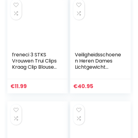
freneci 3 STKS
Veiligheidsschoene
Vrouwen Trui Clips
n Heren Dames
Kraag Clip Blouse
Lichtgewicht
Clip Kleren
Werkschoenen
Sluitingen
Stalen Neus Safety
Shoes S3 Ademend
€
11.99
€
40.95
Beschemende
Schoenen…