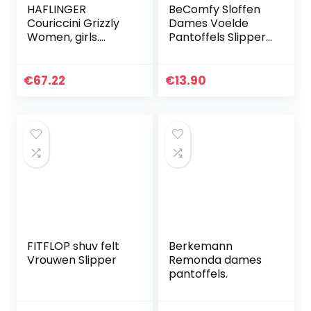
HAFLINGER
BeComfy Sloffen
Couriccini Grizzly
Dames Voelde
Women, girls.
Pantoffels Slippers
Slippers
Vilt Lichte
Bloementhema
Grijs Zwart 36-41
€
67.22
€
13.90
EU
FITFLOP shuv felt
Berkemann
Vrouwen Slipper
Remonda dames
pantoffels.