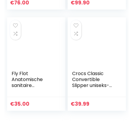
€
76.00
€
99.90
Fly Flot
Crocs Classic
Anatomische
Convertible
sanitaire
Slipper uniseks-
pantoffels voor
volwassene
dames
Loafers
€
35.00
€
39.99