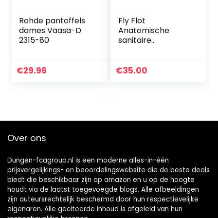
Rohde pantoffels
Fly Flot
dames Vaasa-D
Anatomische
2315-80
sanitaire
pantoffels voor
dames
€
29.96
€
35.00
Over ons
Dungen-fcagroup.nl is een moderne alles-in-één
prijsvergelijkings- en beoordelingswebsite die de beste deals
biedt die beschikbaar zijn op amazon en u op de hoogte
houdt via de laatst toegevoegde blogs. Alle afbeeldingen
zijn auteursrechtelijk beschermd door hun respectievelijke
eigenaren. Alle geciteerde inhoud is afgeleid van hun