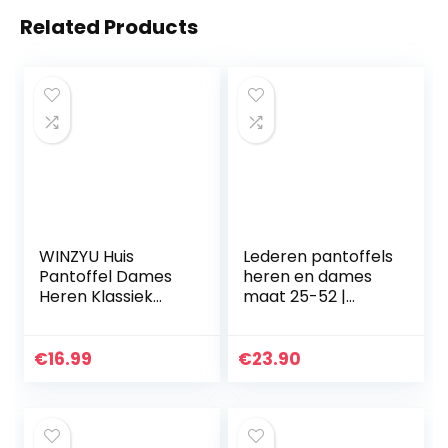
Related Products
WINZYU Huis
Lederen pantoffels
Pantoffel Dames
heren en dames
Heren Klassiek
maat 25-52 |
Winter Warme
bovenmateriaal
Zachte Sloffen
100% suède –
Comfortabele
warme mocassins
€
16.99
€
23.90
Antislip Gasten
huisschoenen met
Schoenen
fleece…