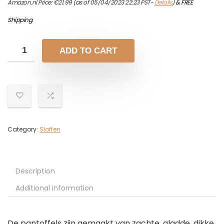
Amazon.nl Price:
€
21.99
(as of 05/04/2023 22:23 PST-
Details
)
&
FREE
Shipping
.
ADD TO CART
Category:
Sloffen
Description
Additional information
De pantoffels zijn gemaakt van zachte, gladde, dikke