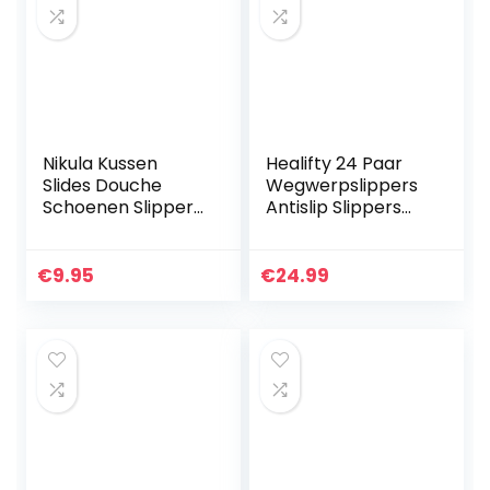
Nikula Kussen
Healifty 24 Paar
Slides Douche
Wegwerpslippers
Schoenen Slippers
Antislip Slippers
Sneldrogende
Met Gesloten Neus
Badkamer
Indoor Slippers
Sandalen Zachte
Spa Pedicure Flip
€
9.95
€
24.99
Gewatteerde
Flop Tools Voor…
Extra Dikke
Massage…