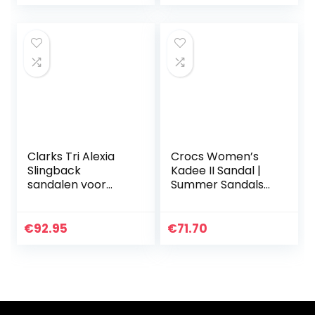
Clarks Tri Alexia
Crocs Women’s
Slingback
Kadee II Sandal |
sandalen voor
Summer Sandals
dames
for Women |Slides
for Women voor
dames Sandaal
€
92.95
€
71.70