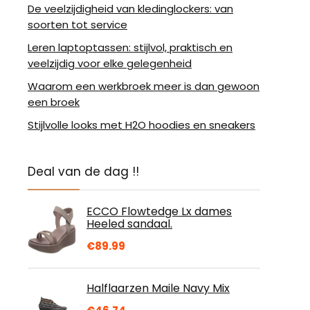
De veelzijdigheid van kledinglockers: van
soorten tot service
Leren laptoptassen: stijlvol, praktisch en
veelzijdig voor elke gelegenheid
Waarom een werkbroek meer is dan gewoon
een broek
Stijlvolle looks met H2O hoodies en sneakers
Deal van de dag !!
ECCO Flowtedge Lx dames
Heeled sandaal.
€
89.99
Halflaarzen Maile Navy Mix