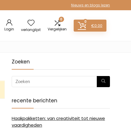
Nieuws en blogs lezen
0
0
€
0.00
Login
Vergelijken
verlanglijst
Zoeken
recente berichten
Haakpakketten: van creativiteit tot nieuwe
vaardigheden