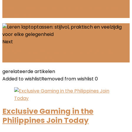
Waarom een werkbroek meer is dan gewoon
een broek
Next
De veelzijdigheid van kledinglockers: van
soorten tot service
gerelateerde artikelen
Added to wishlist
Removed from wishlist
0
Exclusive Gaming in the
Philippines Join Today