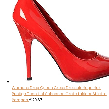
Womens Drag Queen Cross Dressoir Hoge Hak
Puntige Teen Hof Schoenen Grote Lakleer Stiletto
Pompen
€
29.87