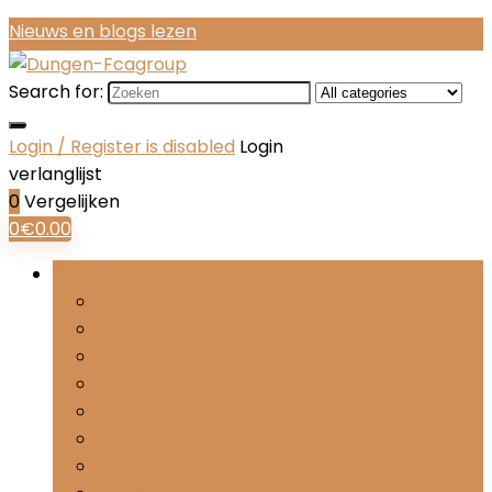
Nieuws en blogs lezen
Search for:
Login / Register is disabled
Login
verlanglijst
0
Vergelijken
0
€
0.00
Bladeren door rubrieken
Laarzen
Loafers
Modieuze sandalen
Pumps
Sloffen
Sneakers
Teenslippers