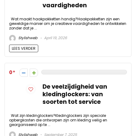
vaardigheden
Wat maakt haakpakketten handig?Haakpakketten zijn een
geweldige manier om je creatieve vaardigheden te ontwikkelen
zonder dat je ...
Stylishweb
April 19, 2026
LEES VERDER
0
De veelzijdigheid van
kledinglockers: van
soorten tot service
Wat zijn kledinglockers?Kledinglockers zijn speciale
opbergkasten die ontworpen zijn om kleding veilig en
georganiseerd op te ...
Stylishweb
September 7, 2025