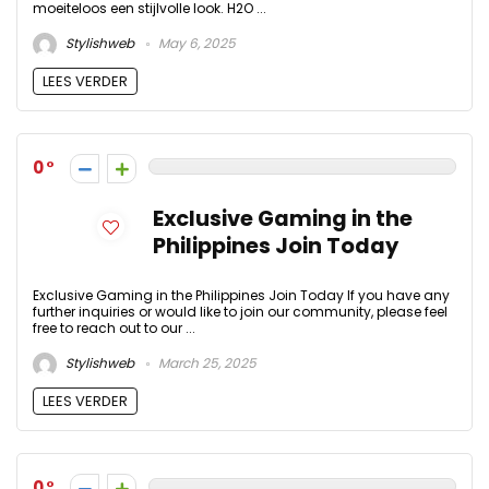
moeiteloos een stijlvolle look. H2O ...
Stylishweb
May 6, 2025
LEES VERDER
0
Exclusive Gaming in the
Philippines Join Today
Exclusive Gaming in the Philippines Join Today If you have any
further inquiries or would like to join our community, please feel
free to reach out to our ...
Stylishweb
March 25, 2025
LEES VERDER
0