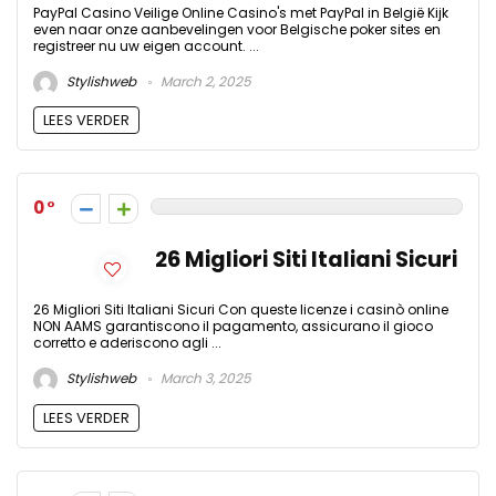
PayPal Casino Veilige Online Casino's met PayPal in België Kijk
even naar onze aanbevelingen voor Belgische poker sites en
registreer nu uw eigen account. ...
Stylishweb
March 2, 2025
LEES VERDER
0
26 Migliori Siti Italiani Sicuri
26 Migliori Siti Italiani Sicuri Con queste licenze i casinò online
NON AAMS garantiscono il pagamento, assicurano il gioco
corretto e aderiscono agli ...
Stylishweb
March 3, 2025
LEES VERDER