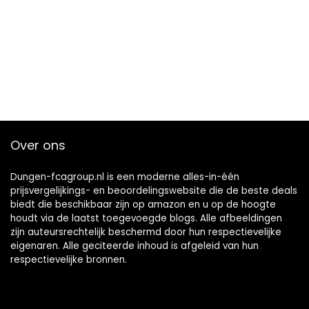
Over ons
Dungen-fcagroup.nl is een moderne alles-in-één
prijsvergelijkings- en beoordelingswebsite die de beste deals
biedt die beschikbaar zijn op amazon en u op de hoogte
houdt via de laatst toegevoegde blogs. Alle afbeeldingen
zijn auteursrechtelijk beschermd door hun respectievelijke
eigenaren. Alle geciteerde inhoud is afgeleid van hun
respectievelijke bronnen.