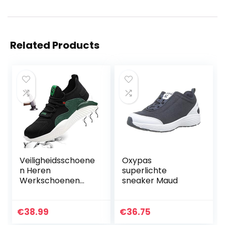
Related Products
Veiligheidsschoene
Oxypas
n Heren
superlichte
Werkschoenen
sneaker Maud
Dames S3 Stalen
Neus Schoenen
Unisex
€
38.99
€
36.75
Beschermende