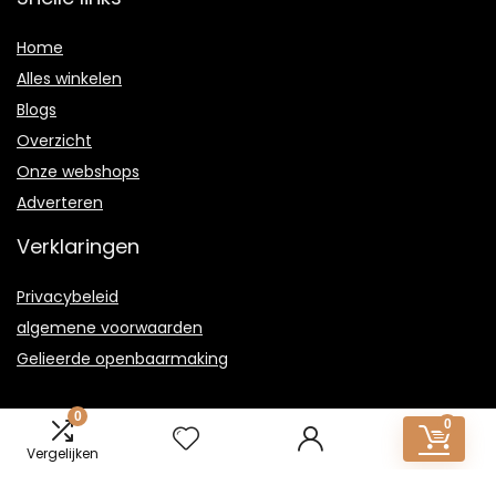
Home
Alles winkelen
Blogs
Overzicht
Onze webshops
Adverteren
Verklaringen
Privacybeleid
algemene voorwaarden
Gelieerde openbaarmaking
0
0
Vergelijken
2021 © Dungen-fcagroup.nl Alle rechten voorbehouden