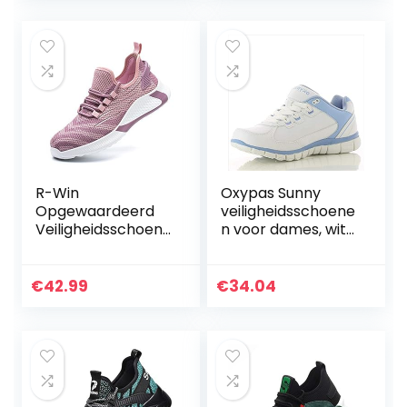
Schoenen
Sneaker…
R-Win
Oxypas Sunny
Opgewaardeerd
veiligheidsschoene
Veiligheidsschoene
n voor dames, wit
n Mannen Stalen
(lbl), 37 EU (4 UK)
Teen Cap
Vrouwen
€
42.99
€
34.04
Lichtgewicht
Werkschoenen
Ademend Groen
Blauw…