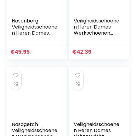
Nasonberg
Veiligheidsschoene
Veiligheidsschoene
n Heren Dames
n Heren Dames
Werkschoenen
Lichtgewicht
Lichtgewicht
Werkschoenen
Stalen Neus
met Stalen Neus
Schoenen
€
45.95
€
42.39
Ademende Unisex
Ademend
36-48 EU
Beschermende
Sportschoenen
Rood…
Nasogetch
Veiligheidsschoene
Veiligheidsschoene
n Heren Dames