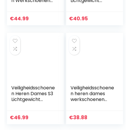
n Werkschoenen
Lichtgewicht
Heren Dames
Werkschoenen
Lichtgewicht
Stalen Neus Safety
Veiligheid Trainers
Shoes S3 Ademend
€
44.99
€
40.95
met Stalen Neus
Beschemende
Schoenen…
Veiligheidsschoene
Veiligheidsschoene
n Heren Dames S3
n heren dames
Lichtgewicht
werkschoenen
Werkschoenen
met stalen neus
met Stalen Neus
lichte
Industriële
werkveiligheidssch
€
46.99
€
38.88
Beschermende
oenen ademende
Schoenen Zwart…
Antislip sportieve…