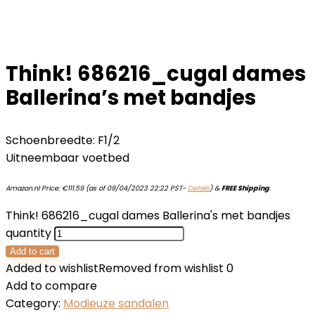
Think! 686216_cugal dames
Ballerina’s met bandjes
Schoenbreedte: F1/2
Uitneembaar voetbed
Amazon.nl Price:
€
111.59
(as of 09/04/2023 22:22 PST-
Details
)
&
FREE Shipping
.
Think! 686216_cugal dames Ballerina's met bandjes
quantity
Add to cart
Added to wishlist
Removed from wishlist
0
Add to compare
Category:
Modieuze sandalen