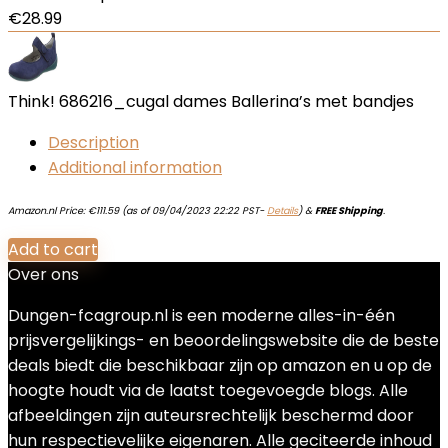
€
28.99
Think! 686216_cugal dames Ballerina’s met bandjes
Description
Additional information
Amazon.nl Price:
€
111.59
(as of 09/04/2023 22:22 PST-
Details
)
&
FREE Shipping
.
Add to cart
Over ons
Dungen-fcagroup.nl is een moderne alles-in-één
prijsvergelijkings- en beoordelingswebsite die de beste
deals biedt die beschikbaar zijn op amazon en u op de
hoogte houdt via de laatst toegevoegde blogs. Alle
afbeeldingen zijn auteursrechtelijk beschermd door
hun respectievelijke eigenaren. Alle geciteerde inhoud