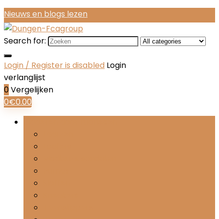
Nieuws en blogs lezen
Search for:
Login / Register is disabled
Login
verlanglijst
0
Vergelijken
0
€
0.00
Bladeren door rubrieken
Laarzen
Loafers
Modieuze sandalen
Pumps
Sloffen
Sneakers
Teenslippers