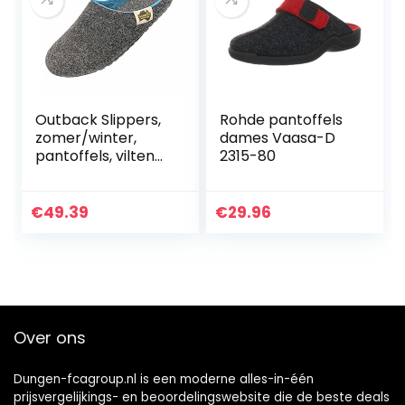
Outback Slippers,
Rohde pantoffels
zomer/winter,
dames Vaasa-D
pantoffels, vilten
2315-80
pantoffels voor
dames en heren,
antislip zool,
€
49.39
€
29.96
schoenmaat 36-
46
Over ons
Dungen-fcagroup.nl is een moderne alles-in-één
prijsvergelijkings- en beoordelingswebsite die de beste deals