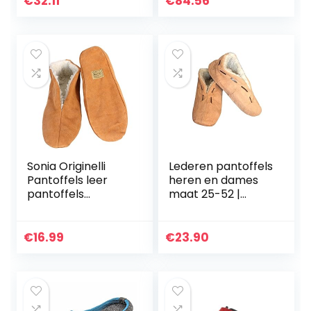
€
32.11
€
84.56
Sonia Originelli
Lederen pantoffels
Pantoffels leer
heren en dames
pantoffels
maat 25-52 |
mocassins
bovenmateriaal
Schluffis Leather
100% suède –
Slippers Beige Gr.
warme mocassins
€
16.99
€
23.90
35-47 B333-B
huisschoenen met
fleece…