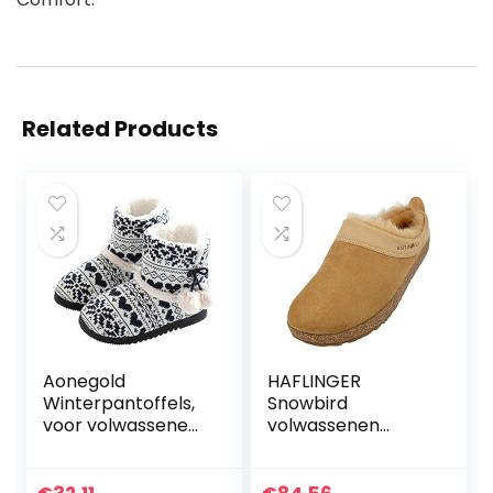
Related Products
Aonegold
HAFLINGER
Winterpantoffels,
Snowbird
voor volwassenen,
volwassenen
uniseks, gevoerd,
huisschoenen
antislip.