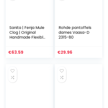
Sanita | Fenja Mule
Rohde pantoffels
Clog | Original
dames Vaasa-D
Handmade Flexible
2315-80
Leather Clog for
Women |
Maximum stability
€
63.59
€
29.96
| Anatomical
shaped…