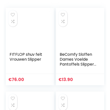
FITFLOP shuv felt
BeComfy Sloffen
Vrouwen Slipper
Dames Voelde
Pantoffels Slippers
Vilt Lichte
Bloementhema
Grijs Zwart 36-41
€
76.00
€
13.90
EU