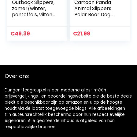
Outback Slippers,
Cartoon Panda
zomer/winter,
Animal Slippers
pantoffels, vilten
Polar Bear Dog
pantoffels voor
Brown Home
dames en heren,
Warme pluche
antislip zool,
katoenen
€
49.39
€
21.99
schoenmaat 36-
schoenen
46
Over ons
Dungen-fcagroup.nl is een moderne alles-in-één
prijsvergelijkings- en beoordelingswebsite die de beste deals
biedt die beschikbaar zijn op amazon en u op de hoogte
houdt via de laatst toegevoegde blogs. Alle afbeeldingen
zijn auteursrechtelijk beschermd door hun respectievelijke
eigenaren. Alle geciteerde inhoud is afgeleid van hun
respectievelijke bronnen.