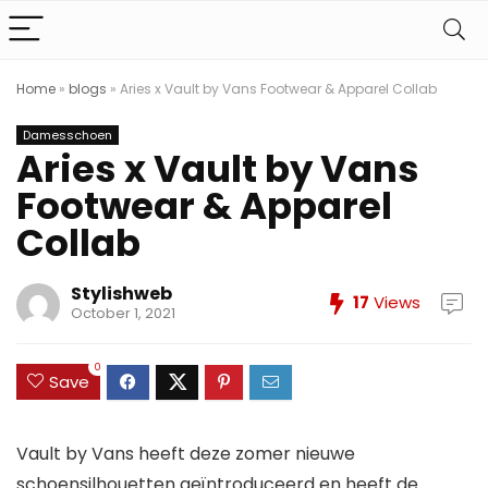
Home
»
blogs
»
Aries x Vault by Vans Footwear & Apparel Collab
Damesschoen
Aries x Vault by Vans
Footwear & Apparel
Collab
Stylishweb
17
Views
October 1, 2021
0
Save
Vault by Vans heeft deze zomer nieuwe
schoensilhouetten geïntroduceerd en heeft de