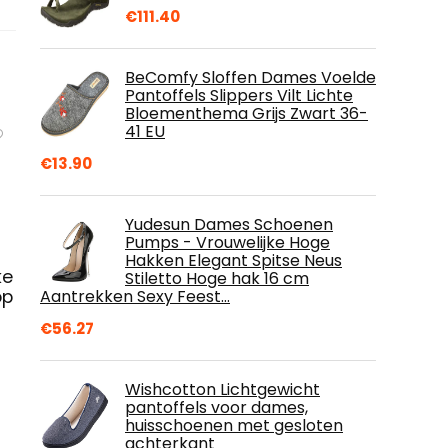
€
111.40
BeComfy Sloffen Dames Voelde
Pantoffels Slippers Vilt Lichte
Bloementhema Grijs Zwart 36-
41 EU
€
13.90
Yudesun Dames Schoenen
Pumps - Vrouwelijke Hoge
Hakken Elegant Spitse Neus
ke
Stiletto Hoge hak 16 cm
op
Aantrekken Sexy Feest…
€
56.27
Wishcotton Lichtgewicht
pantoffels voor dames,
huisschoenen met gesloten
achterkant