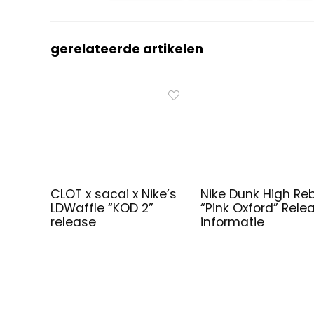
gerelateerde artikelen
CLOT x sacai x Nike’s
Nike Dunk High Re
LDWaffle “KOD 2”
“Pink Oxford” Rele
release
informatie