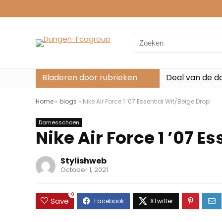
Search
for:
Bladeren door rubrieken
Deal van de d
Home
»
blogs
»
Nike Air Force 1 ’07 Essential Wit/Beige Drop
Damesschoen
Nike Air Force 1 ’07 E
Stylishweb
October 1, 2021
0
Save