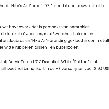
heeft Nike’s Air Force 1 ’07 Essential een nieuwe strakke
ak wit bovenwerk dat is gemaakt van eersteklas
op de laterale Swooshes, mini Swooshes, hakken en
anten deubrés en ‘Nike Air’-branding gekleed in een metall
 de witte rubberen tussen- en buitenzolen.
j. De Air Force 1 ’07 Essential “White/Rattan” is al
 silhouet zal binnenkort in de VS verschijnen voor $ 90 U