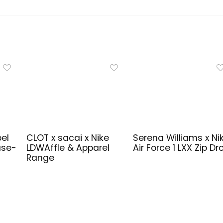
bel
CLOT x sacai x Nike
Serena Williams x Ni
ase-
LDWAffle & Apparel
Air Force 1 LXX Zip Dr
Range