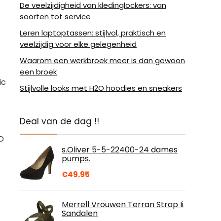
De veelzijdigheid van kledinglockers: van
soorten tot service
Leren laptoptassen: stijlvol, praktisch en
veelzijdig voor elke gelegenheid
Waarom een werkbroek meer is dan gewoon
een broek
ic
Stijlvolle looks met H2O hoodies en sneakers
Deal van de dag !!
SD
s.Oliver 5-5-22400-24 dames
pumps.
€
49.95
Merrell Vrouwen Terran Strap Ii
Sandalen