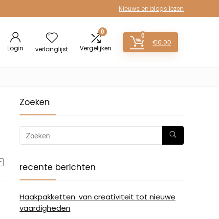
Nieuws en blogs lezen
0
0
€
0.00
Login
Vergelijken
verlanglijst
Zoeken
recente berichten
Haakpakketten: van creativiteit tot nieuwe
vaardigheden