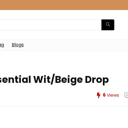
ag
Blogs
ssential Wit/Beige Drop
6
Views